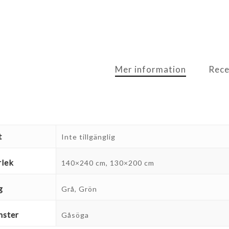
Mer information
Rece
t
Inte tillgänglig
rlek
140×240 cm, 130×200 cm
g
Grå, Grön
ster
Gåsöga