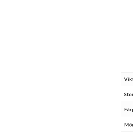
Vik
Sto
Fär
Mön