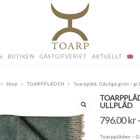
N
BUTIKEN
GÄSTGIFVERIET
AKTUELLT
Shop
TOARPPLÄDEN
Toarppläd, Gåsöga grön / grå
TOARPPLÄD
ULLPLÄD
796.00
kr
Toarppläden – Gå