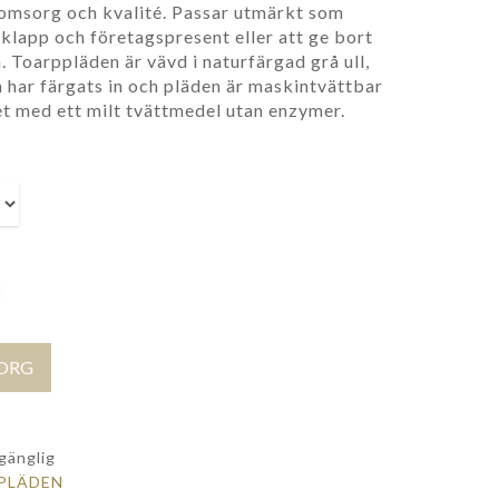
omsorg och kvalité. Passar utmärkt som
lklapp och företagspresent eller att ge bort
a. Toarppläden är vävd i naturfärgad grå ull,
 har färgats in och pläden är maskintvättbar
t med ett milt tvättmedel utan enzymer.
KORG
lgänglig
PLÄDEN