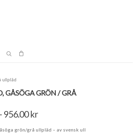
 ullpläd
, GÅSÖGA GRÖN / GRÅ
–
956.00
kr
söga grön/grå ullpläd – av svensk ull