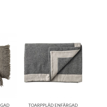
1356.00
kr
1596.00
kr
RGAD
TOARPPLÄD ENFÄRGAD