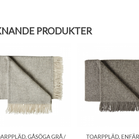
KNANDE PRODUKTER
396.00
kr
396.00
kr
956.00
kr
956.00
kr
ARPPLÄD, GÅSÖGA GRÅ /
TOARPPLÄD, ENFÄ