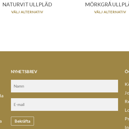
NATURVIT ULLPLÄD
MÖRKGRÅ ULLPL
VÄLJ ALTERNATIV
VÄLJ ALTERNATIV
NYHETSBREV
Öv
K
J
da
R
L
P
a
I