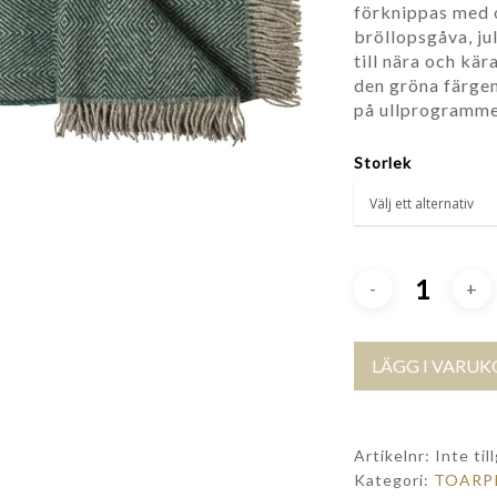
förknippas med 
bröllopsgåva, ju
till nära och kär
den gröna färgen
på ullprogramme
Storlek
LÄGG I VARU
Artikelnr:
Inte til
Kategori:
TOARP