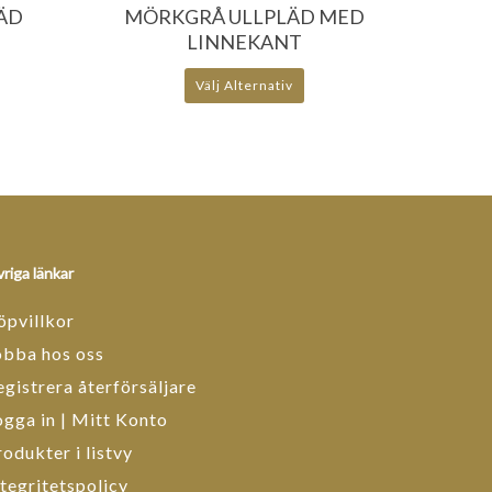
ÄD
MÖRKGRÅ ULLPLÄD MED
LINNEKANT
Välj Alternativ
riga länkar
öpvillkor
obba hos oss
egistrera återförsäljare
ogga in | Mitt Konto
rodukter i listvy
ntegritetspolicy