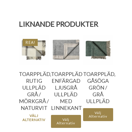
LIKNANDE PRODUKTER
669.20
kr
1356.00
796.00
kr
kr
REA!
796.00
kr
1596.00
956.00
kr
kr
TOARPPLÄD,
TOARPPLÄD
TOARPPLÄD,
RUTIG
ENFÄRGAD
GÅSÖGA
ULLPLÄD
LJUSGRÅ
GRÖN /
GRÅ /
ULLPLÄD
GRÅ
MÖRKGRÅ /
MED
ULLPLÄD
NATURVIT
LINNEKANT
Välj
VÄLJ
Alternativ
Välj
ALTERNATIV
Alternativ