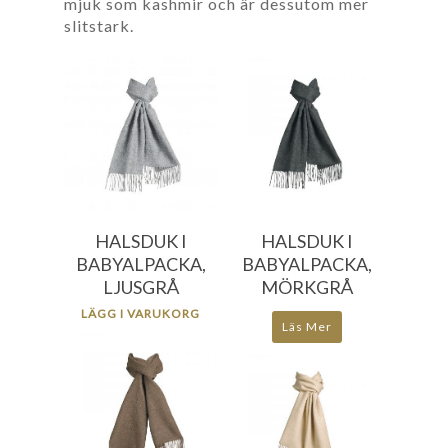
mjuk som kashmir och är dessutom mer
slitstark.
476.00
kr
476.00
kr
HALSDUK I
HALSDUK I
BABYALPACKA,
BABYALPACKA,
LJUSGRÅ
MÖRKGRÅ
LÄGG I VARUKORG
Läs Mer
476.00
kr
476.00
kr