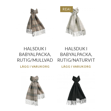
REA!
476.00
kr
476.00
kr
333.20
kr
HALSDUK I
HALSDUK I
BABYALPACKA,
BABYALPACKA,
RUTIG/MULLVAD
RUTIG/NATURVIT
LÄGG I VARUKORG
LÄGG I VARUKORG
476.00
kr
476.00
kr