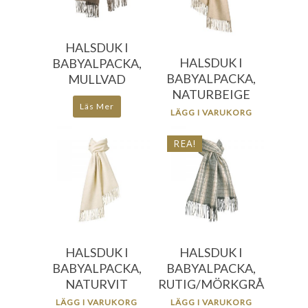
HALSDUK I
HALSDUK I
BABYALPACKA,
BABYALPACKA,
MULLVAD
NATURBEIGE
Läs Mer
LÄGG I VARUKORG
REA!
476.00
kr
476.00
kr
333.20
kr
HALSDUK I
HALSDUK I
BABYALPACKA,
BABYALPACKA,
NATURVIT
RUTIG/MÖRKGRÅ
LÄGG I VARUKORG
LÄGG I VARUKORG