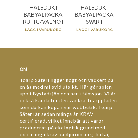
HALSDUK I
HALSDUK I
BABYALPACKA,
BABYALPACKA,
RUTIG/VALNÖT
SVART
LÄGG I VARUKORG
LÄGG I VARUKORG
OM
Toarp Säteri ligger högt och vackert på
en ås med milsvid utsikt. Här går solen
upp i Bystadsjön och ner i Sämsjön. Vi är
också kända för den vackra Toarppläden
som du kan köpa i vår webbutik. Toarp
Säteri är sedan många år KRAV
certifierad, vilket innebär att varor
produceras på ekologisk grund med
extra höga krav på djuromsorg, hälsa,