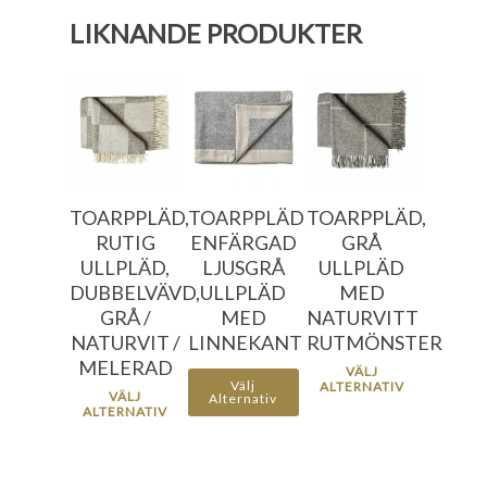
LIKNANDE PRODUKTER
396.00
kr
1356.00
796.00
kr
kr
956.00
kr
1596.00
956.00
kr
kr
TOARPPLÄD,
TOARPPLÄD
TOARPPLÄD,
RUTIG
ENFÄRGAD
GRÅ
ULLPLÄD,
LJUSGRÅ
ULLPLÄD
DUBBELVÄVD,
ULLPLÄD
MED
GRÅ /
MED
NATURVITT
NATURVIT /
LINNEKANT
RUTMÖNSTER
MELERAD
VÄLJ
Välj
ALTERNATIV
VÄLJ
Alternativ
ALTERNATIV