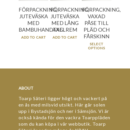
FÖRPACKNING,
FÖRPACKNING,
FÖRPACKNING,
JUTEVÄSKA
JUTEVÄSKA
VAXAD
MED
MED LÅNG
PÅSE TILL
BAMBUHANDTAG
AXELREM
PLÄD OCH
FÅRSKINN
ADD TO CART
ADD TO CART
SELECT
OPTIONS
ABOUT
Toarp Säteri ligger högt och vackert på
en ås med milsvid utsikt. Här går solen
upp i Bystadsjön och ner i Sämsjön. Vi är
också kända för den vackra Toarppläden
som du kan köpa i vår webbutik. Toarp