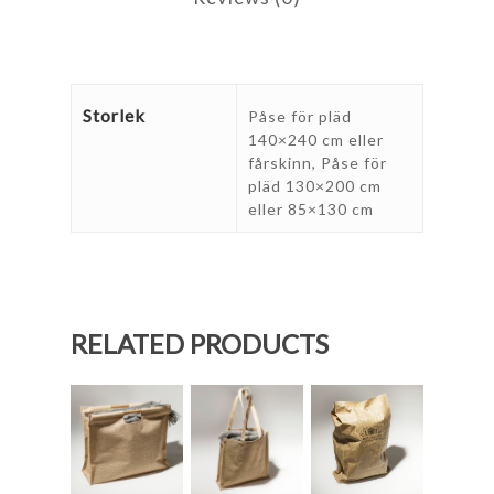
Storlek
Påse för pläd
140×240 cm eller
fårskinn, Påse för
pläd 130×200 cm
eller 85×130 cm
RELATED PRODUCTS
60.00
kr
55.00
kr
15.00
kr