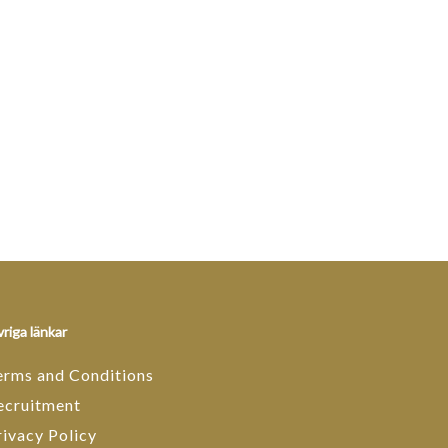
riga länkar
erms and Conditions
ecruitment
rivacy Policy