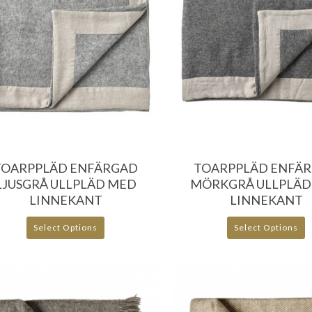
1356.00
kr
1356.00
kr
1596.00
kr
1596.00
k
TOARPPLÄD ENFÄRGAD
TOARPPLÄD ENFÄ
LJUSGRÅ ULLPLÄD MED
MÖRKGRÅ ULLPLÄD
LINNEKANT
LINNEKANT
Select Options
Select Options