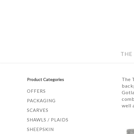
THE
The T
Product Categories
backg
OFFERS
Gotla
combi
PACKAGING
well 
SCARVES
SHAWLS / PLAIDS
SHEEPSKIN