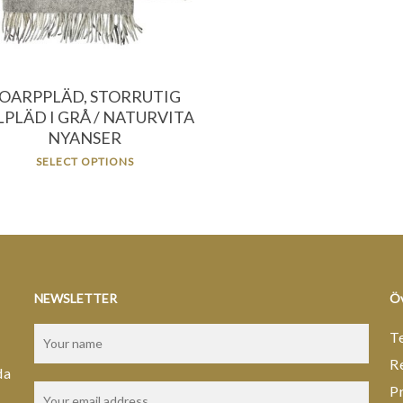
OARPPLÄD, STORRUTIG
LPLÄD I GRÅ / NATURVITA
NYANSER
SELECT OPTIONS
NEWSLETTER
Öv
T
R
da
P