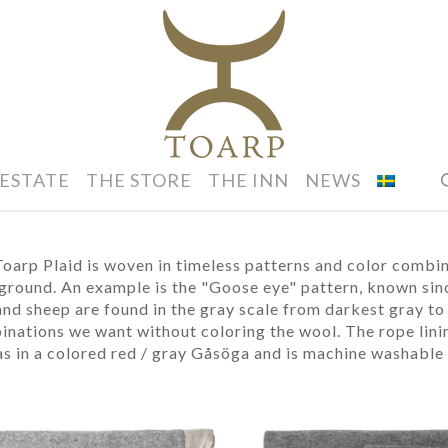
 ESTATE
THE STORE
THE INN
NEWS
oarp Plaid is woven in timeless patterns and color combin
round. An example is the "Goose eye" pattern, known sin
nd sheep are found in the gray scale from darkest gray to
nations we want without coloring the wool. The rope lining
as in a colored red / gray Gåsöga and is machine washable