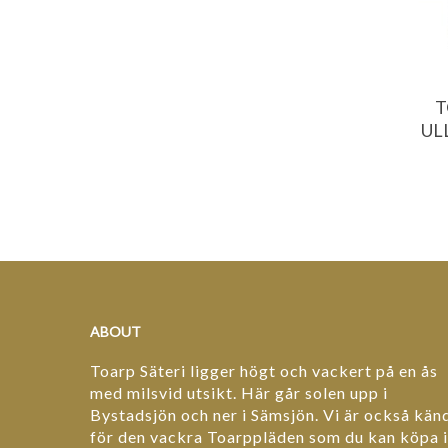
T
UL
ABOUT
Toarp Säteri ligger högt och vackert på en ås
med milsvid utsikt. Här går solen upp i
Bystadsjön och ner i Sämsjön. Vi är också kän
för den vackra Toarppläden som du kan köpa i