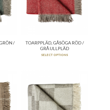
956.00
kr
GRÖN /
TOARPPLÄD, GÅSÖGA RÖD /
GRÅ ULLPLÄD
SELECT OPTIONS
396.00
kr
956.00
kr