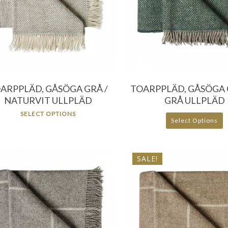
956.00
kr
956.00
kr
ARPPLÄD, GÅSÖGA GRÅ /
TOARPPLÄD, GÅSÖGA 
NATURVIT ULLPLÄD
GRÅ ULLPLÄD
SELECT OPTIONS
Select Options
SALE!
796.00
kr
669.20
kr
956.00
kr
796.00
kr