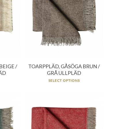
396.00
kr
956.00
kr
EIGE /
TOARPPLÄD, GÅSÖGA BRUN /
ÄD
GRÅ ULLPLÄD
SELECT OPTIONS
796.00
kr