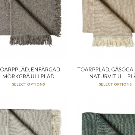
396.00
kr
796.00
kr
956.00
kr
956.00
kr
OARPPLÄD, ENFÄRGAD
TOARPPLÄD, GÅSÖGA B
MÖRKGRÅ ULLPLÄD
NATURVIT ULLPL
SELECT OPTIONS
SELECT OPTIONS
396.00
kr
796.00
kr