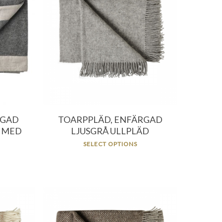
396.00
kr
r
956.00
kr
RGAD
TOARPPLÄD, ENFÄRGAD
 MED
LJUSGRÅ ULLPLÄD
SELECT OPTIONS