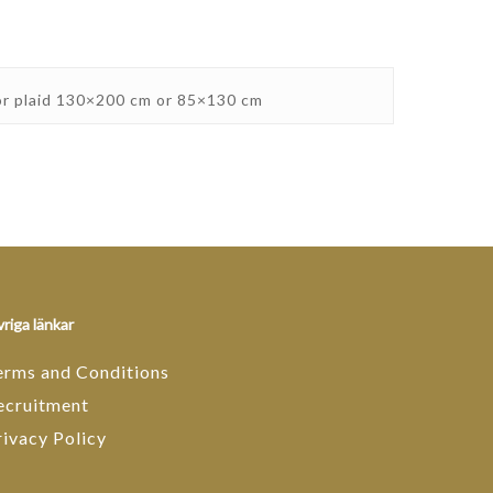
for plaid 130×200 cm or 85×130 cm
riga länkar
erms and Conditions
ecruitment
rivacy Policy