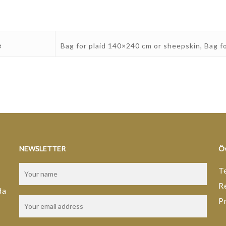
e
Bag for plaid 140×240 cm or sheepskin, Bag 
NEWSLETTER
Öv
T
R
da
P