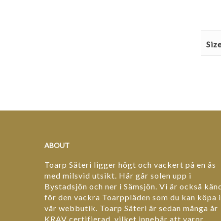
Siz
ABOUT
Toarp Säteri ligger högt och vackert på en ås
med milsvid utsikt. Här går solen upp i
Bystadsjön och ner i Sämsjön. Vi är också kän
för den vackra Toarppläden som du kan köpa i
vår webbutik. Toarp Säteri är sedan många år
KRAV certifierad, vilket innebär att varor