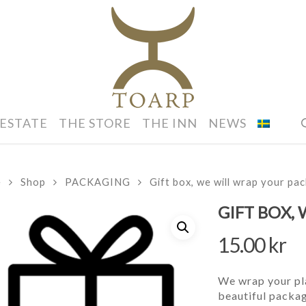
 ESTATE
THE STORE
THE INN
NEWS
e
Shop
PACKAGING
Gift box, we will wrap your pa
GIFT BOX,
15.00
kr
We wrap your plai
beautiful packag