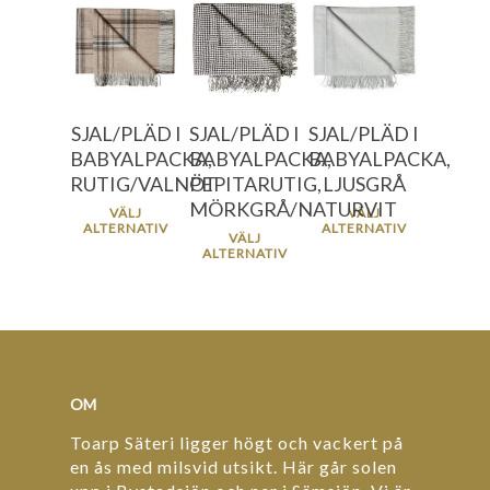
796.00
kr
1596.00
1596.00
kr
kr
1596.00
kr
SJAL/PLÄD I
SJAL/PLÄD I
SJAL/PLÄD I
BABYALPACKA,
BABYALPACKA,
BABYALPACKA,
RUTIG/VALNÖT
PEPITARUTIG,
LJUSGRÅ
MÖRKGRÅ/NATURVIT
VÄLJ
VÄLJ
ALTERNATIV
ALTERNATIV
VÄLJ
ALTERNATIV
OM
Toarp Säteri ligger högt och vackert på
en ås med milsvid utsikt. Här går solen