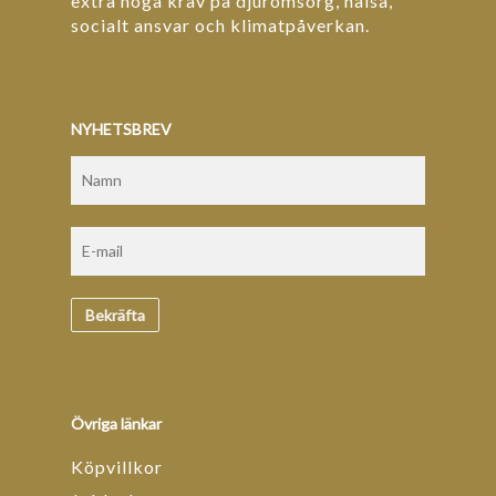
extra höga krav på djuromsorg, hälsa,
socialt ansvar och klimatpåverkan.
NYHETSBREV
Övriga länkar
Köpvillkor